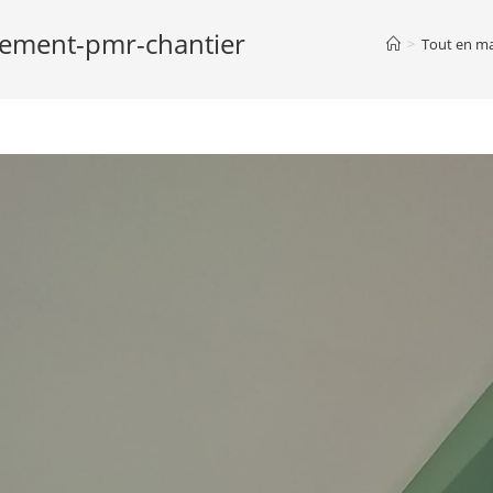
rtement-pmr-chantier
>
Tout en ma