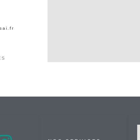
sai.fr
ES