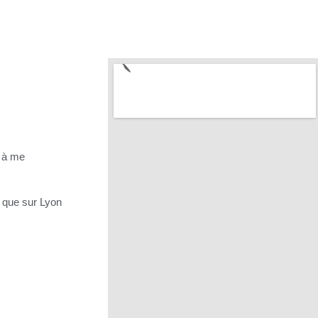
s à me
i que sur Lyon