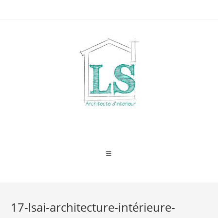
Skip
to
content
17-lsai-architecture-intérieure-