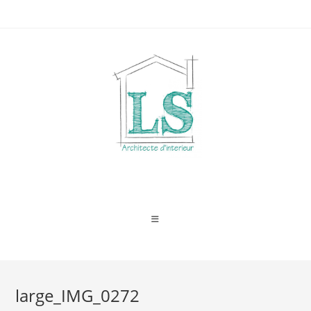
Skip
to
content
large_IMG_0272