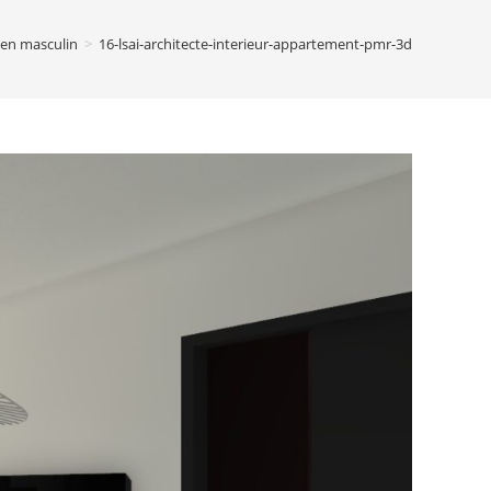
 en masculin
>
16-lsai-architecte-interieur-appartement-pmr-3d