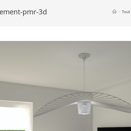
artement-pmr-3d
>
Tout